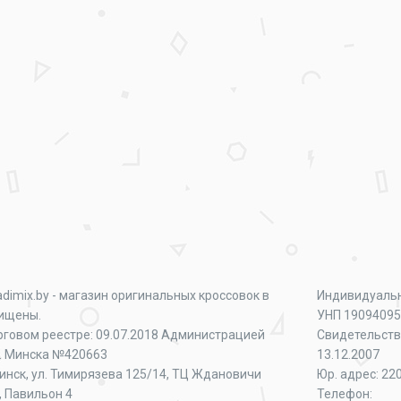
adimix.by - магазин оригинальных кроссовок в
Индивидуаль
щищены.
УНП 1909409
рговом реестре: 09.07.2018 Администрацией
Свидетельств
г. Минска №420663
13.12.2007
Минск, ул. Тимирязева 125/14, ТЦ Ждановичи
Юр. адрес: 220
, Павильон 4
Телефон: