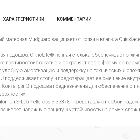
ХАРАКТЕРИСТИКИ
КОММЕНТАРИИ
ый материал Mudguard защищает от грязи и влаги, а Quicklac
я подошва: OrthoLite® пенная стелька обеспечивает отли
кже противостоит сжатию и сохраняет свою форму со врем
 удобную амортизацию и поддержку на технических и слож
PU поддерживает стопу и предотвращает ее смещение внутр
: Контагрип® подошва предназначена для обеспечения оптим
верхностях.
lomon S-Lab Fellcross 3 368781 представляют собой надеж
печивает надежную защиту и устойчивость на самых сложн