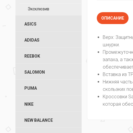
Эксклюзив
ОПИСАНИЕ
ASICS
Верх: Защитн
ADIDAS
шнурки.
Промежуточна
REEBOK
запаха, а та
обеспечивает
SALOMON
Вставка из T
Нижняя часть
PUMA
скользких по
Кроссовки Sa
которая обес
NIKE
NEW BALANCE