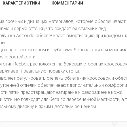
ХАРАКТЕРИСТИКИ
КОММЕНТАРИИ
из прочных и дышащих материалов, которые обеспечивают 
вые и серые оттенки, что придает ей стильный вид.
одушка Astroride обеспечивает амортизацию при каждом шаг
вы.
дошва с протектором и глубокими бороздками для максима
износостойкости.
готип Reebok расположен на боковых сторонах кроссовок 
ерживает правильную посадку стопы.
воляет регулировать степень облегания кроссовок и обесп
утренней отделки обеспечивают дополнительный комфорт и 
асти пятки предотвращают натирание и раздражение кожи.
и отлично подходят для бега по пересеченной местности, а
ильному дизайну и ярким цветовым решениям.