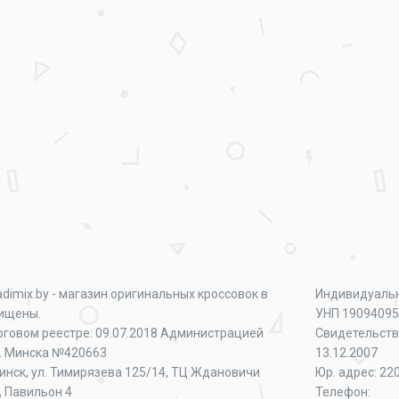
adimix.by - магазин оригинальных кроссовок в
Индивидуаль
щищены.
УНП 1909409
рговом реестре: 09.07.2018 Администрацией
Свидетельств
г. Минска №420663
13.12.2007
Минск, ул. Тимирязева 125/14, ТЦ Ждановичи
Юр. адрес: 220
, Павильон 4
Телефон: