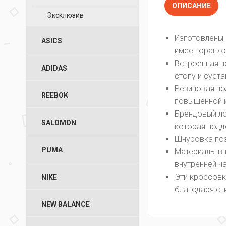
ОПИСАНИЕ
Эксклюзив
Изготовлены 
ASICS
имеет оранже
Встроенная п
ADIDAS
стопу и суста
Резиновая по
REEBOK
повышенной 
Брендовый ло
SALOMON
которая подд
Шнуровка поз
PUMA
Материалы вн
внутренней ч
Эти кроссовк
NIKE
благодаря ст
NEW BALANCE