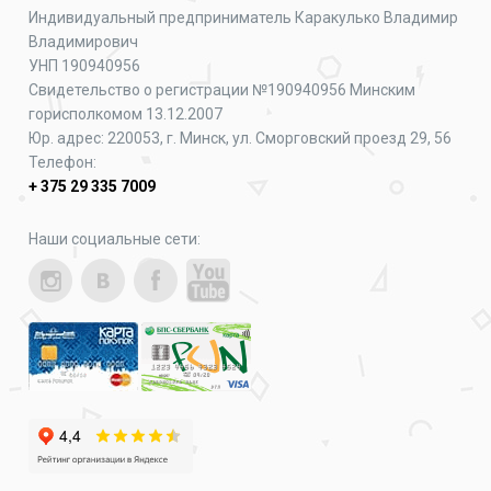
Мужские кроссовки Puma Explore Nitro
Индивидуальный предприниматель Каракулько Владимир
Mid Hiking 377858-01
Владимирович
УНП 190940956
400,00
BYN
500,00
BYN
Свидетельство о регистрации №190940956 Минским
горисполкомом 13.12.2007
Юр. адрес: 220053, г. Минск, ул. Сморговский проезд 29, 56
Телефон:
+ 375 29 335 7009
Наши социальные сети: