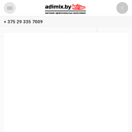
0
+ 375 29 335 7009
ГЛАВНАЯ
/
REEBOK
/
REEBOK ZIG KINETICA
Reebok Zig Kinetica
Сортировать:
Новинки
Сначала дешевые
Сначала дорогие
Название