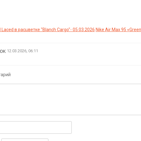
l Laced в расцветке "Blanch Cargo"- 05.03.2026
Nike Air Max 95 «Gre
нюк
12.03.2026, 06:11
тарий