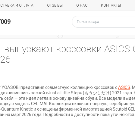
СТАВКА И ОПЛАТА
ОТЗЫВЫ
О НАС
КОНТАКТЫ
7009
выпускают кроссовки ASICS Gel
026
т YOASOBI представил совместную коллекцию кроссовок с
ASICS
. 
t, вдохновившись песней «Just a Little Step» (もう少しだけ) 2021 года
 себя — эта идея легла в основу дизайна обуви. Все модели выде
дкую модель GEL-MAI. Коллекция включает черную, серебристую
-Quantum Kinetic и оснащены фирменной амортизацией Scutoid GEL
ан на март 2026 года. Подробности о доступности пока уточняются.