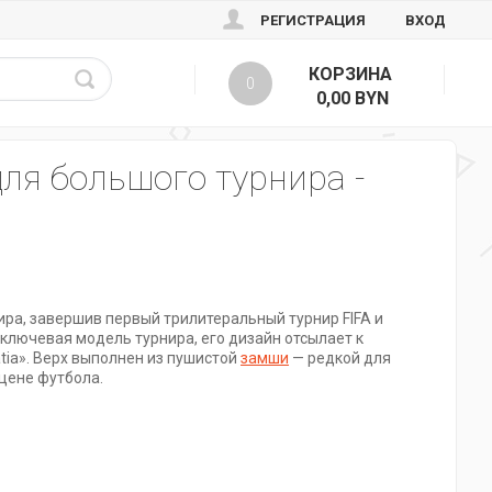
РЕГИСТРАЦИЯ
ВХОД
КОРЗИНА
0
0,00 BYN
для большого турнира -
ира, завершив первый трилитеральный турнир FIFA и
ак ключевая модель турнира, его дизайн отсылает к
ia». Верх выполнен из пушистой
замши
— редкой для
сцене футбола.