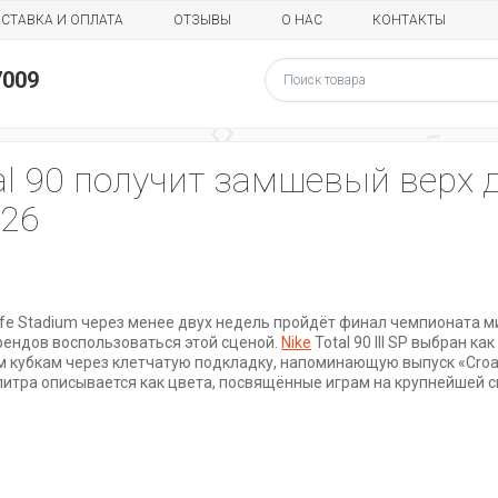
СТАВКА И ОПЛАТА
ОТЗЫВЫ
О НАС
КОНТАКТЫ
7009
tal 90 получит замшевый верх 
026
ife Stadium через менее двух недель пройдёт финал чемпионата м
рендов воспользоваться этой сценой.
Nike
Total 90 III SP выбран к
кубкам через клетчатую подкладку, напоминающую выпуск «Croat
алитра описывается как цвета, посвящённые играм на крупнейшей 