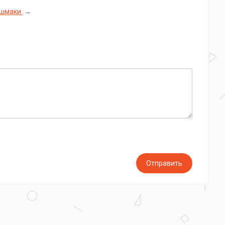
ашмаки
→