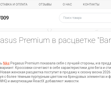
СТАВКА И ОПЛАТА
ОТЗЫВЫ
О НАС
КОНТАКТЫ
7009
asus Premium в расцветке "Bare
ль
Nike
Pegasus Premium показала себя с лучшей стороны, и в пре
вариант. Кроссовки сочетают в себе характеристики для бега и ст
Новая женская расцветка поступит в продажу к сезону весна 2026 
руя с более тёмным пурпурным цветом на брендовых элементах и ф
WHQ и амортизации ReactX добавляют живости.