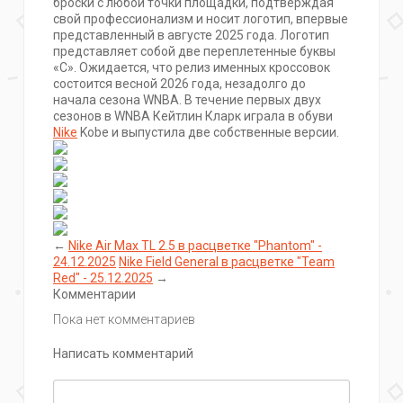
броски с любой точки площадки, подтверждая
свой профессионализм и носит логотип, впервые
представленный в августе 2025 года. Логотип
представляет собой две переплетенные буквы
«C». Ожидается, что релиз именных кроссовок
состоится весной 2026 года, незадолго до
начала сезона WNBA. В течение первых двух
сезонов в WNBA Кейтлин Кларк играла в обуви
Nike
Kobe и выпустила две собственные версии.
←
Nike Air Max TL 2.5 в расцветке "Phantom" -
24.12.2025
Nike Field General в расцветке "Team
Red" - 25.12.2025
→
Комментарии
Пока нет комментариев
Написать комментарий