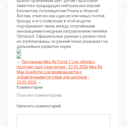
красно‑оранжевый цвет делает кроссовки
заметнее предыдущих нейтральных версий.
Беллингем, полузащитник Реала и сборной
Англии, отмечен как один из ключевых послов
бренда, и его появление в этой модели
подчёркивает связь между спортивными
инновациями и модным направлением линейки
Climacool. Официальные данные о релизе пока
не опубликованы, но ранний показ указывает на
дальнейшее развитие серии.
←
Проданная Nike Air Force 1 Low «Knicks»
получает ещё один релиз - 22.05.2026
Nike Air
Max Goadome Low возвращается с
добавленными петлями для шнурков -
23.05.2026
→
Комментарии
Пока нет комментариев
Написать комментарий