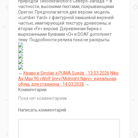
природой Тихоокеанского Северо-Запада — в
частности, высокими пихтами, покрывающими
Орегон. Предполагается две версии: модель
«Lumber Yard« с фактурной замшевой верхней
частью, имитирующей текстуру древесины, и
вторая «Fir« версия. Деревянная бирка с
вырезанными буквами «O« и DOAF дополняет
тему. Подробности релиза пока не раскрыты.
←
Квaво в Sinclair x PUMA Suede - 13.03.2026
Nike
Air Max 90 «Wolf Grey/Midnight Navy»: идеальная
обувь для стадиона - 14.03.2026
→
Комментарии
Пока нет комментариев
Написать комментарий